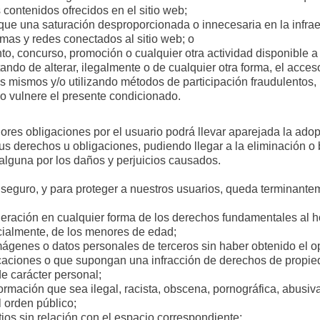
 contenidos ofrecidos en el sitio web;
ue una saturación desproporcionada o innecesaria en la infraes
temas y redes conectados al sitio web; o
to, concurso, promoción o cualquier otra actividad disponible a
tando de alterar, ilegalmente o de cualquier otra forma, el acce
os mismos y/o utilizando métodos de participación fraudulentos,
 o vulnere el presente condicionado.
ores obligaciones por el usuario podrá llevar aparejada la adop
s derechos u obligaciones, pudiendo llegar a la eliminación o b
alguna por los daños y perjuicios causados.
o seguro, y para proteger a nuestros usuarios, queda terminante
ación en cualquier forma de los derechos fundamentales al hono
cialmente, de los menores de edad;
mágenes o datos personales de terceros sin haber obtenido el op
aciones o que supongan una infracción de derechos de propieda
de carácter personal;
ormación que sea ilegal, racista, obscena, pornográfica, abusiv
l orden público;
ios sin relación con el espacio correspondiente;