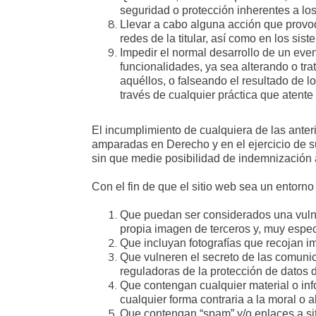
seguridad o protección inherentes a los
Llevar a cabo alguna acción que provoq
redes de la titular, así como en los sis
Impedir el normal desarrollo de un even
funcionalidades, ya sea alterando o tra
aquéllos, o falseando el resultado de l
través de cualquier práctica que atente
El incumplimiento de cualquiera de las anteri
amparadas en Derecho y en el ejercicio de su
sin que medie posibilidad de indemnización 
Con el fin de que el sitio web sea un entorn
Que puedan ser considerados una vulner
propia imagen de terceros y, muy espe
Que incluyan fotografías que recojan i
Que vulneren el secreto de las comunic
reguladoras de la protección de datos 
Que contengan cualquier material o inf
cualquier forma contraria a la moral o a
Que contengan “spam” y/o enlaces a sit