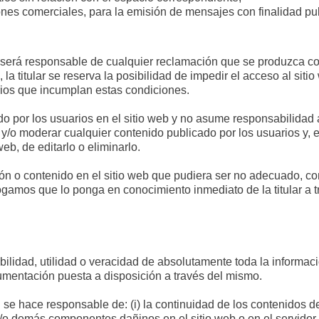
es comerciales, para la emisión de mensajes con finalidad publ
s será responsable de cualquier reclamación que se produzca 
a titular se reserva la posibilidad de impedir el acceso al sitio
rios que incumplan estas condiciones.
o por los usuarios en el sitio web y no asume responsabilidad 
ar y/o moderar cualquier contenido publicado por los usuarios y,
web, de editarlo o eliminarlo.
n o contenido en el sitio web que pudiera ser no adecuado, cont
rogamos que lo ponga en conocimiento inmediato de la titular a 
abilidad, utilidad o veracidad de absolutamente toda la informació
cumentación puesta a disposición a través del mismo.
e hace responsable de: (i) la continuidad de los contenidos del 
 y/o demás componentes dañinos en el sitio web o en el servidor q