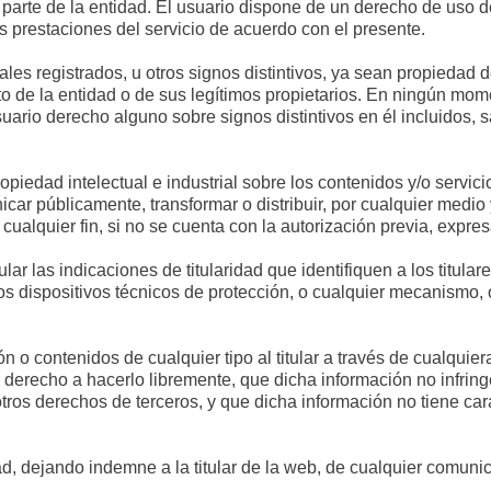
 parte de la entidad. El usuario dispone de un derecho de uso de
as prestaciones del servicio de acuerdo con el presente.
 registrados, u otros signos distintivos, ya sean propiedad de la
to de la entidad o de sus legítimos propietarios. En ningún mom
suario derecho alguno sobre signos distintivos en él incluidos, 
edad intelectual e industrial sobre los contenidos y/o servicios
icar públicamente, transformar o distribuir, por cualquier medio 
cualquier fin, si no se cuenta con la autorización previa, expresa 
r las indicaciones de titularidad que identifiquen a los titula
los dispositivos técnicos de protección, o cualquier mecanismo,
 o contenidos de cualquier tipo al titular a través de cualquiera
e derecho a hacerlo libremente, que dicha información no infrin
otros derechos de terceros, y que dicha información no tiene cará
ad, dejando indemne a la titular de la web, de cualquier comuni