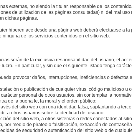
ginas externas, no siendo la titular, responsable de los conteni
iones de utilización de las páginas consultadas) ni del mal uso n
 en dichas páginas.
uier hiperenlace desde una página web deberá efectuarse a la 
de ninguna de los servicios contenidos en el sitio web.
cias serán de la exclusiva responsabilidad del usuario, el acceso
lucro. En particular, y sin que el siguiente listado tenga carácte
pueda provocar daños, interrupciones, ineficiencias o defectos 
instalación o publicación de cualquier virus, código malicioso u 
 carácter personal de otros usuarios, sin contemplar la normati
ntra de la buena fe, la moral y el orden público;
 través del sitio web con una identidad falsa, suplantando a terce
ir a otros usuarios sobre la identidad del usuario;
ción del sitio web, a otros sistemas o redes conectados al sitio w
eb, por medio de pirateo o falsificación, extracción de contraseña
 medidas de seguridad o autenticación del sitio web o de cualqu